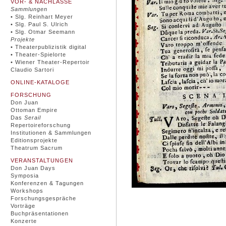
VOR- & NACHLÄSSE
Sammlungen
• Slg. Reinhart Meyer
• Slg. Paul S. Ulrich
• Slg. Otmar Seemann
Projekte
• Theaterpublizistik digital
• Theater-Spielorte
• Wiener Theater-Repertoir
Claudio Sartori
ONLINE-KATALOGE
FORSCHUNG
Don Juan
Ottoman Empire
Das
Serail
Repertoireforschung
Institutionen & Sammlungen
Editionsprojekte
Theatrum Sacrum
VERANSTALTUNGEN
Don Juan Days
Symposia
Konferenzen & Tagungen
Workshops
Forschungsgespräche
Vorträge
Buchpräsentationen
Konzerte