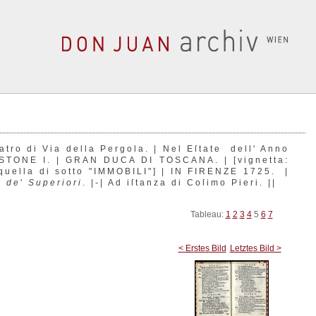
o di Via della Pergola. | Nel Eſtate dell' Anno
STONE I. | GRAN DUCA DI TOSCANA. | [vignetta:
uella di sotto "IMMOBILI"] | IN FIRENZE 1725. |
a de
'
Superiori
. |-| Ad iſtanza di Coſimo Pieri. ||
Tableau:
1
2
3
4
5
6
7
< Erstes Bild
Letztes Bild >