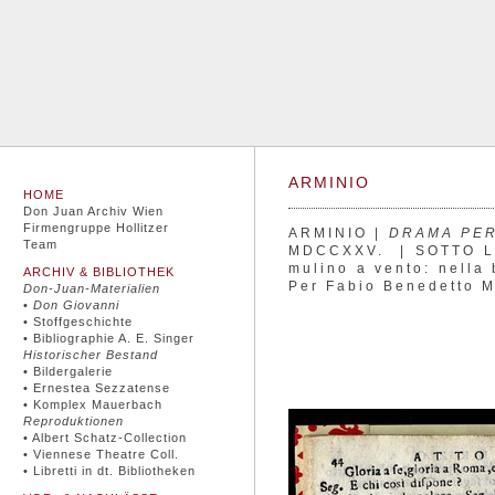
ARMINIO
HOME
Don Juan Archiv Wien
Firmengruppe Hollitzer
ARMINIO
|
DRAMA PER
Team
MDCCXXV. | SOTTO L
mulino a vento: nella
ARCHIV & BIBLIOTHEK
Per Fabio Benedetto M
Don-Juan-Materialien
•
Don Giovanni
• Stoffgeschichte
• Bibliographie A. E. Singer
Historischer Bestand
• Bildergalerie
• Ernestea Sezzatense
• Komplex Mauerbach
Reproduktionen
• Albert Schatz-Collection
• Viennese Theatre Coll.
• Libretti in dt. Bibliotheken