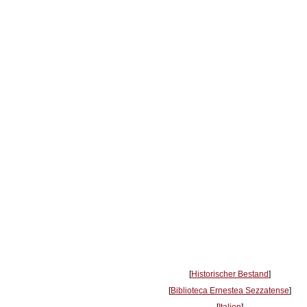
[
Historischer Bestand
]
[
Biblioteca Ernestea Sezzatense
]