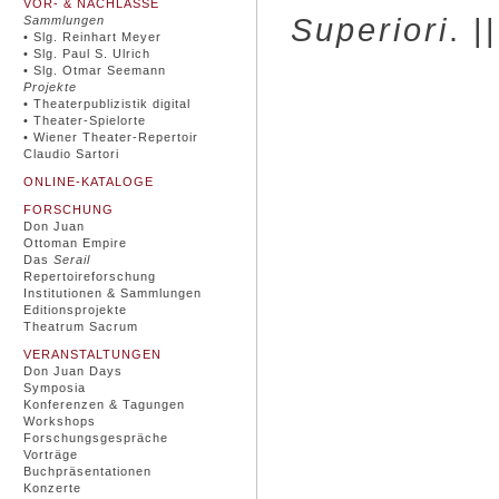
VOR- & NACHLÄSSE
Superiori
. |
Sammlungen
• Slg. Reinhart Meyer
• Slg. Paul S. Ulrich
• Slg. Otmar Seemann
Projekte
• Theaterpublizistik digital
• Theater-Spielorte
• Wiener Theater-Repertoir
Claudio Sartori
ONLINE-KATALOGE
FORSCHUNG
Don Juan
Ottoman Empire
Das
Serail
Repertoireforschung
Institutionen & Sammlungen
Editionsprojekte
Theatrum Sacrum
VERANSTALTUNGEN
Don Juan Days
Symposia
Konferenzen & Tagungen
Workshops
Forschungsgespräche
Vorträge
Buchpräsentationen
Konzerte