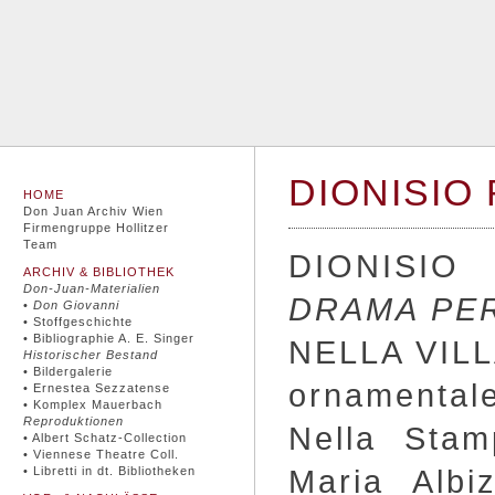
DIONISIO
HOME
Don Juan Archiv Wien
Firmengruppe Hollitzer
Team
DIONISIO
ARCHIV & BIBLIOTHEK
Don-Juan-Materialien
DRAMA PE
•
Don Giovanni
• Stoffgeschichte
• Bibliographie A. E. Singer
NELLA VILLA
Historischer Bestand
• Bildergalerie
ornamental
• Ernestea Sezzatense
• Komplex Mauerbach
Reproduktionen
Nella Stam
• Albert Schatz-Collection
• Viennese Theatre Coll.
Maria Albi
• Libretti in dt. Bibliotheken