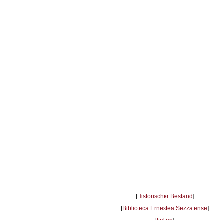
[
Historischer Bestand
]
[
Biblioteca Ernestea Sezzatense
]