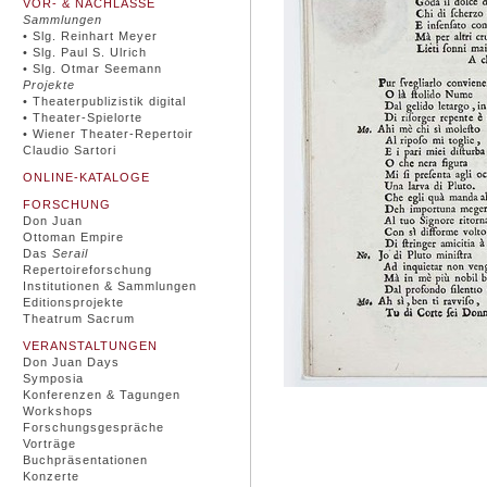
VOR- & NACHLÄSSE
Sammlungen
• Slg. Reinhart Meyer
• Slg. Paul S. Ulrich
• Slg. Otmar Seemann
Projekte
• Theaterpublizistik digital
• Theater-Spielorte
• Wiener Theater-Repertoir
Claudio Sartori
ONLINE-KATALOGE
FORSCHUNG
Don Juan
Ottoman Empire
Das
Serail
Repertoireforschung
Institutionen & Sammlungen
Editionsprojekte
Theatrum Sacrum
VERANSTALTUNGEN
Don Juan Days
Symposia
Konferenzen & Tagungen
Workshops
Forschungsgespräche
Vorträge
Buchpräsentationen
Konzerte