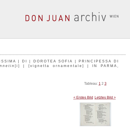
NISSIMA | DI | DOROTEA SOFIA | PRINCIPESSA DI
nnetin
[i] | [vignetta ornamentale] | IN PARMA,
Tableau:
1
2
3
< Erstes Bild
Letztes Bild >