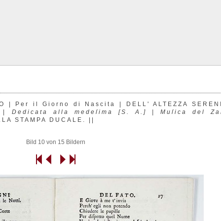
O | Per il Giorno di Nascita | DELL' ALTEZZA SERE
A |
Dedicata alla medeſima [S. A.] | Muſica del Za
ELLA STAMPA DUCALE. ||
Bild 10 von 15 Bildern