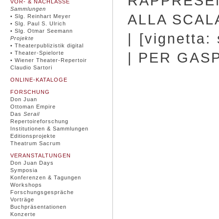
RAPPRESEN
VOR- & NACHLÄSSE
Sammlungen
ALLA SCAL
• Slg. Reinhart Meyer
• Slg. Paul S. Ulrich
• Slg. Otmar Seemann
| [vignetta
Projekte
• Theaterpublizistik digital
| PER GASP
• Theater-Spielorte
• Wiener Theater-Repertoir
Claudio Sartori
ONLINE-KATALOGE
FORSCHUNG
Don Juan
Ottoman Empire
Das
Serail
Repertoireforschung
Institutionen & Sammlungen
Editionsprojekte
Theatrum Sacrum
VERANSTALTUNGEN
Don Juan Days
Symposia
Konferenzen & Tagungen
Workshops
Forschungsgespräche
Vorträge
Buchpräsentationen
Konzerte